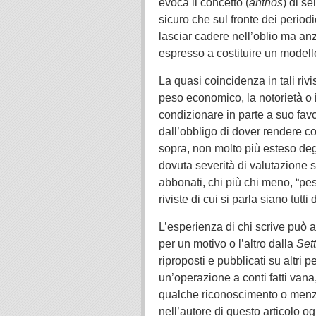
evoca il concetto (
anthos
) di s
sicuro che sul fronte dei periodi
lasciar cadere nell’oblio ma anzi 
espresso a costituire un modello
La quasi coincidenza in tali rivi
peso economico, la notorietà o i
condizionare in parte a suo favor
dall’obbligo di dover rendere co
sopra, non molto più esteso degl
dovuta severità di valutazione sui
abbonati, chi più chi meno, “pesa
riviste di cui si parla siano tutti 
L’esperienza di chi scrive può a
per un motivo o l’altro dalla
Set
riproposti e pubblicati su altri 
un’operazione a conti fatti vana
qualche riconoscimento o menzi
nell’autore di questo articolo og