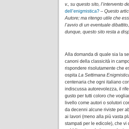
v., su questo sito, l’intervento
dell’enigmistica?
–
Questo artic
Autore; ma ritengo utile che es
l’avvio di un eventuale dibattito
dunque, questo sito resta a di
.
Alla domanda di quale sia la sed
canoni della classicità in camp
rispondere risolutamente che e
ospita
La Settimana Enigmistic
centenaria che ogni italiano con
indiscussa autorevolezza, il rife
gusto per tutti coloro che vogli
livello come autori o solutori co
da decenni alcune riviste per ab
ai lavori (meno alla più vasta pla
stampati per le edicole), che vi