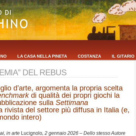
ONO
LA CASA NELLA PINETA
COSTANZA
IL GITARIO
EMIA” DEL REBUS
glio d’arte, argomenta la propria scelta
enchmark
di qualità dei propri giochi la
pubblicazione sulla
Settimana
 rivista del settore più diffusa in Italia (e,
 mondo intero)
ai, in arte
Lucignolo
, 2 gennaio 2026 – Dello stesso Autore