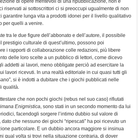
elezione di opere meritevoli di una ripubblicazione, non è
ci riservati ai sottoscrittori ci si preoccupi ugualmente di non
garantire lunga vita a prodotti idonei per il livello qualitativo
 per quelli a venire.
ste tra le due figure dell’abbonato e dell’autore, il possibile
l prestigio culturale di quest’ultimo, possono poi
e i rapporti di collaborazione colle redazioni, più libere
nto delle loro scelte a un pubblico di lettori, come dicevo
i addetti ai lavori, meno obbligate perciò ad esercitare la
 lavori ricevuti. In una realtà editoriale in cui quasi tutti gli
no”, si è indotti a dubitare che i giochi pubblicati nelle
di qualità.
ttestare che non pochi giochi (rebus nel suo caso) rifiutati
timana Enigmistica
, sono stati in un secondo momento da lui
periodici, facendogli sorgere l’intimo dubbio sul valore di
, dato che nessuno dei giochi “ripescati” ha poi ricevuto un
one particolare. E un dubbio ancora maggiore si insinua
ni qual volta si trovi nella situazione contraria, di dover