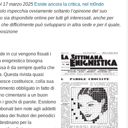
 del 17 marzo 2025
Esiste ancora la critica, nel m0ndo
olo rispecchia ovviamente soltanto l’opinione del suo
so sia disponibile
online
per tutti gli interessati, anche per
, che difficilmente può svilupparsi in altra sede e per il quale,
sposizione
e in cui vengono fissati i
o enigmistico bisogna
ssa è da sempre quella che
a
. Questa rivista quasi
osce costituisce, colla sua
rimento obbligato in fatto di
ano cimentarsi a un buon
n i giochi di parole. Esistono
bonati ben note agli addetti
tea dei fruitori dei periodici
 destinano per la