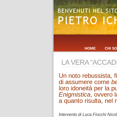
HOME
CHI S
LA VERA “ACCAD
Un noto rebussista, fi
di assumere come
b
loro idoneità per la 
Enigmistica
,
ovvero la
a quanto risulta, nel
.
Intervento di Luca Fiocchi Nicol