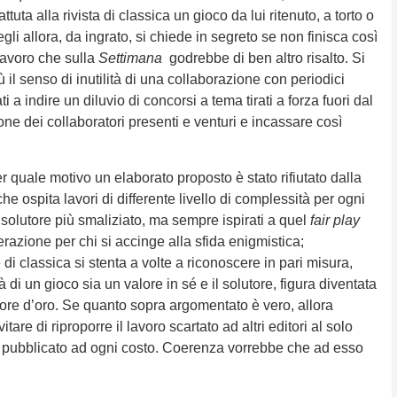
tuta alla rivista di classica un gioco da lui ritenuto, a torto o
gli allora, da ingrato, si chiede in segreto se non finisca così
 lavoro che sulla
Settimana
godrebbe di ben altro risalto. Si
ù il senso di inutilità di una collaborazione con periodici
a indire un diluvio di concorsi a tema tirati a forza fuori dal
zione dei collaboratori presenti e venturi e incassare così
uale motivo un elaborato proposto è stato rifiutato dalla
che ospita lavori di differente livello di complessità per ogni
al solutore più smaliziato, ma sempre ispirati a quel
fair play
zione per chi si accinge alla sfida enigmistica;
di classica si stenta a volte a riconoscere in pari misura,
à di un gioco sia un valore in sé e il solutore, figura diventata
tore d’oro. Se quanto sopra argomentato è vero, allora
are di riproporre il lavoro scartato ad altri editori al solo
 pubblicato ad ogni costo. Coerenza vorrebbe che ad esso