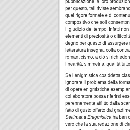
pubblicazione la loro produzion
per questo, tali riviste sembrano
quel rigore formale e di contenut
compositivo che soli consentono
il giudizio del tempo. Infatti no
elementi di preziosità o difficol
degno per questo di assurgere a
letteratura insegna, colla contra
romanticismo, a ciò si richiedo
linearità, simmetria, qualità tutte
Se l’enigmistica cosiddetta cla
ignorare il problema della form
di opere enigmistiche esemplari p
collaboratore possa riferirsi es
perennemente afflitto dalla scars
fatto di gusto offerto dal gradim
Settimana Enigmistica
ha ben ch
vero che la sua redazione di cl