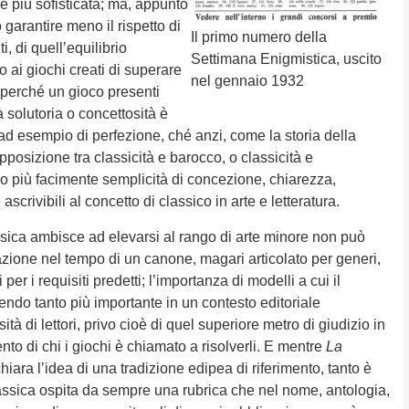
e più sofisticata; ma, appunto
 garantire meno il rispetto di
Il primo numero della
i, di quell’equilibrio
Settimana Enigmistica, uscito
 ai giochi creati di superare
nel gennaio 1932
n perché un gioco presenti
tà solutoria o concettosità è
d esempio di perfezione, ché anzi, come la storia della
pposizione tra classicità e barocco, o classicità e
no più facimente semplicità di concezione, chiarezza,
 ascrivibili al concetto di classico in arte e letteratura.
ssica ambisce ad elevarsi al rango di arte minore non può
azione nel tempo di un canone, magari articolato per generi,
er i requisiti predetti; l’importanza di modelli a cui il
sendo tanto più importante in un contesto editoriale
ità di lettori, privo cioè di quel superiore metro di giudizio in
ento di chi i giochi è chiamato a risolverli. E mentre
La
iara l’idea di una tradizione edipea di riferimento, tanto è
assica ospita da sempre una rubrica che nel nome, antologia,