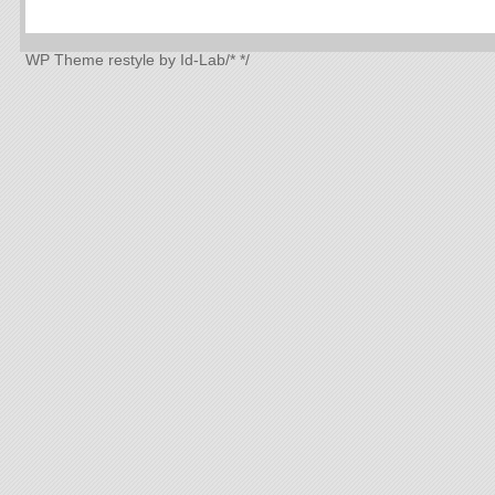
WP Theme
restyle by Id-Lab
/*
*/