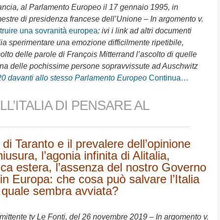
rancia, al Parlamento Europeo il 17 gennaio 1995, in
estre di presidenza francese dell’Unione – In argomento v.
truire una sovranità europea
: ivi i link ad altri documenti
ia sperimentare una emozione difficilmente ripetibile,
olto delle parole di François Mitterrand l’ascolto di quelle
una delle pochissime persone sopravvissute ad Auschwitz
0 davanti allo stesso Parlamento Europeo
Continua…
LL’ITALIA DI PENSARE AL
a di Taranto e il prevalere dell’opinione
usura, l’agonia infinita di Alitalia,
tica estera, l’assenza del nostro Governo
 in Europa: che cosa può salvare l’Italia
il quale sembra avviata?
emittente tv Le Fonti, del 26 novembre 2019 – In argomento v.