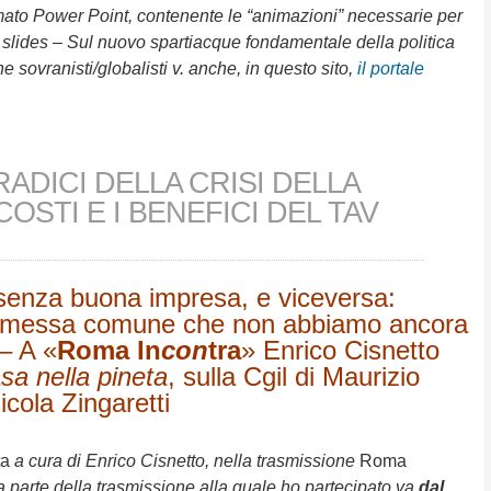
ormato Power Point, contenente le “animazioni” necessarie per
e slides – Sul nuovo spartiacque fondamentale della politica
e sovranisti/globalisti v. anche, in questo sito,
il portale
ADICI DELLA CRISI DELLA
COSTI E I BENEFICI DEL TAV
senza buona impresa, e viceversa:
ommessa comune che non abbiamo ancora
– A «
Roma In
con
tra
»
Enrico Cisnetto
sa nella pineta
, sulla Cgil di Maurizio
icola Zingaretti
ta
a cura di Enrico Cisnetto, nella trasmissione
Roma
 parte della trasmissione alla quale ho partecipato va
dal