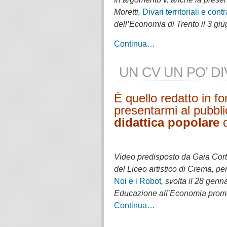
Moretti,
Divari territoriali e co
dell’Economia di Trento il 3 gi
Continua…
UN CV UN PO’ D
È quello redatto in f
presentarmi al pubbli
didattica popolare
d
.
Video predisposto da Gaia Cort
del Liceo artistico di Crema, pe
Noi e i Robot
, svolta il 28 gen
Educazione all’Economia promos
Continua…