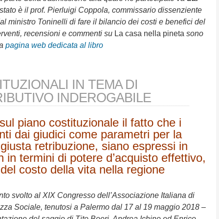
vistato è il prof. Pierluigi Coppola, commissario dissenziente
ministro Toninelli di fare il bilancio dei costi e benefici del
nterventi, recensioni e commenti su
La casa nella pineta
sono
la
pagina web dedicata al libro
TUZIONALI IN TEMA DI
IBUTIVO INDEROGABILE
 sul piano costituzionale il fatto che i
nti dai giudici come parametri per la
giusta retribuzione, siano espressi in
 in termini di potere d’acquisto effettivo,
del costo della vita nella regione
vento svolto al XIX Congresso dell’Associazione Italiana di
rezza Sociale, tenutosi a Palermo dal 17 al 19 maggio 2018 –
tazione del saggio di Tito Boeri, Andrea Ichino ed Enrico