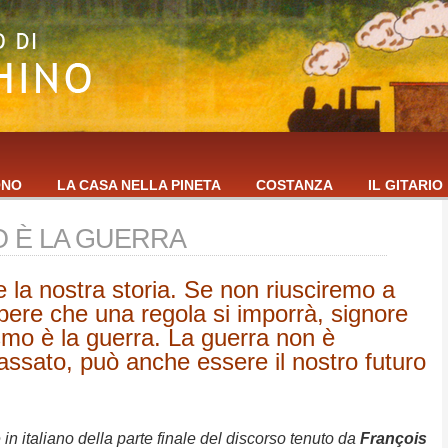
ONO
LA CASA NELLA PINETA
COSTANZA
IL GITARIO
O È LA GUERRA
 la nostra storia. Se non riusciremo a
pere che una regola si imporrà, signore
lismo è la guerra. La guerra non è
assato, può anche essere il nostro futuro
 in italiano della parte finale del discorso tenuto da
François