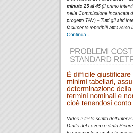
minuto 25 al 45
(il primo inter
nella Commissione incaricata dal 
progetto TAV) – Tutti gli altri i
facilmente reperibili attraverso 
Continua…
PROBLEMI COSTI
STANDARD RETR
È difficile giustificare
minimi tabellari, assu
determinazione della 
termini nominali e non
cioè tenendosi conto 
.
Video e testo scritto dell’inter
Diritto del Lavoro e della Sicu
In argomento v. anche la presen