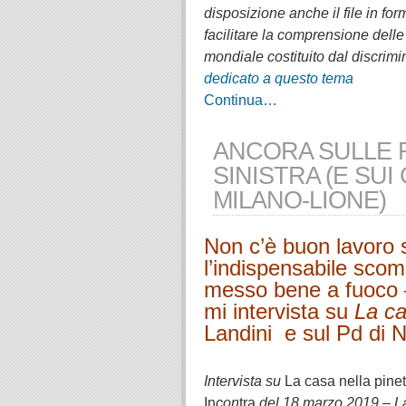
disposizione anche il file in f
facilitare la comprensione dell
mondiale costituito dal discrimin
dedicato a questo tema
Continua…
ANCORA SULLE R
SINISTRA (E SUI 
MILANO-LIONE)
Non c’è buon lavoro 
l’indispensabile sc
messo bene a fuoco 
mi intervista su
La ca
Landini e sul Pd di N
.
Intervista su
La casa nella pine
In
con
tra
del 18 marzo 2019 – La