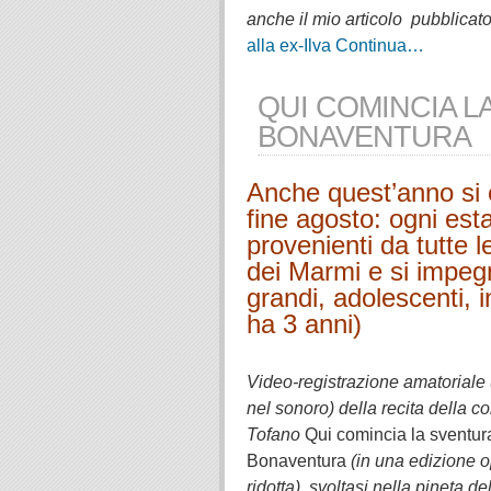
anche il mio articolo pubblicat
alla ex-Ilva
Continua…
QUI COMINCIA L
BONAVENTURA
Anche quest’anno si è 
fine agosto: ogni esta
provenienti da tutte l
dei Marmi e si impeg
grandi, adolescenti, i
ha 3 anni)
.
Video-registrazione amatoriale 
nel sonoro) della recita della 
Tofano
Qui comincia la sventur
Bonaventura
(in una edizione
ridotta), svoltasi
nella pineta de