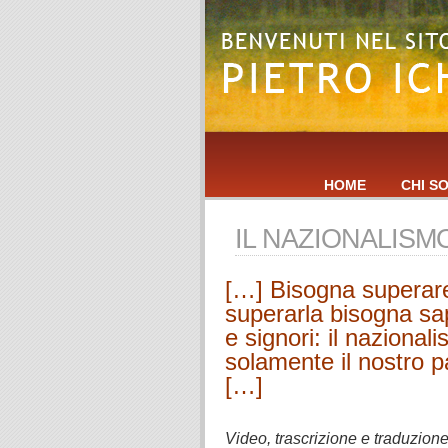
HOME
CHI S
IL NAZIONALISM
[…] Bisogna superare
superarla bisogna sa
e signori: il naziona
solamente il nostro p
[…]
.
Video, trascrizione e traduzione