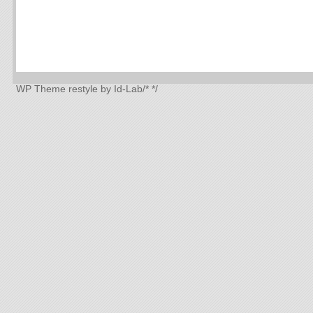
WP Theme
restyle by Id-Lab
/*
*/