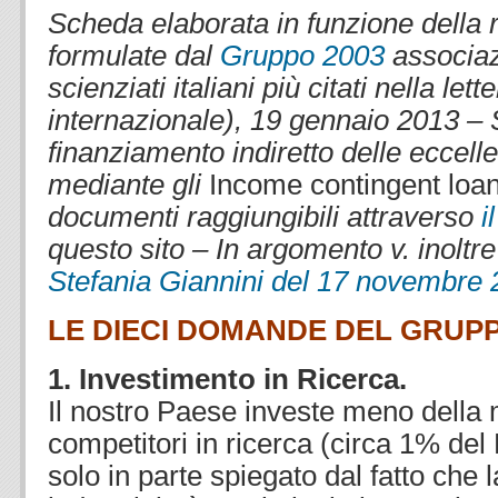
Scheda elaborata in
funzione della
formulate dal
Gruppo 2003
associa
scienziati italiani più citati nella lett
internazionale), 19 gennaio 2013
– S
finanziamento indiretto delle eccell
mediante gli
Income contingent loa
documenti raggiungibili attraverso
i
questo sito – In argomento v. inoltr
Stefania Giannini del 17 novembre
LE DIECI DOMANDE DEL GRUPP
1. Investimento in Ricerca.
Il nostro Paese investe meno della me
competitori in ricerca (circa 1% del
solo in parte spiegato dal fatto che l