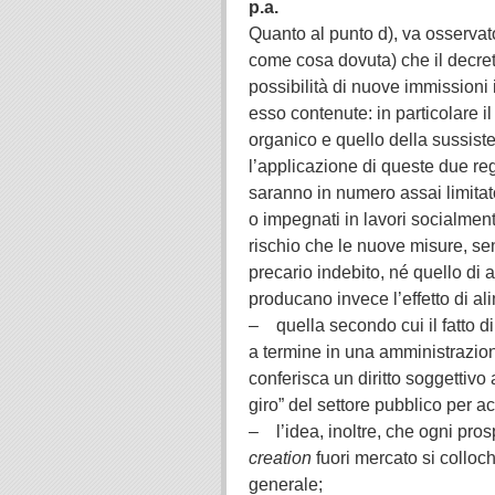
p.a.
Quanto al punto d), va osservato 
come cosa dovuta) che il decreto
possibilità di nuove immissioni i
esso contenute: in particolare il
organico e quello della sussiste
l’applicazione di queste due reg
saranno in numero assai limitato,
o impegnati in lavori socialment
rischio che le nuove misure, sen
precario indebito, né quello di 
producano invece l’effetto di a
– quella secondo cui il fatto d
a termine in una amministrazione
conferisca un diritto soggettivo
giro” del settore pubblico per acq
– l’idea, inoltre, che ogni pros
creation
fuori mercato si colloch
generale;