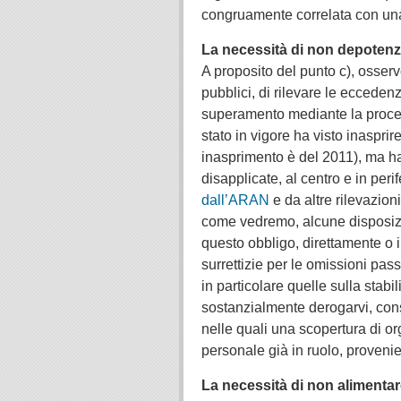
congruamente correlata con un
La necessità di non depotenzi
A proposito del punto c), osservo
pubblici, di rilevare le ecceden
superamento mediante la procedur
stato in vigore ha visto inasprire
inasprimento è del 2011), ma h
disapplicate, al centro e in per
dall’ARAN
e da altre rilevazion
come vedremo, alcune disposizi
questo obbligo, direttamente o i
surrettizie per le omissioni pas
in particolare quelle sulla stabi
sostanzialmente derogarvi, cons
nelle quali una scopertura di or
personale già in ruolo, provenie
La necessità di non alimentar