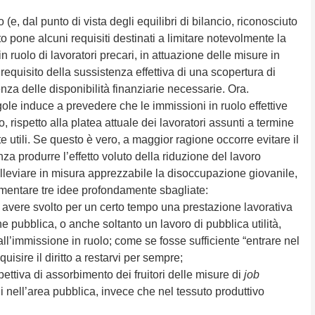
(e, dal punto di vista degli equilibri di bilancio, riconosciuto
 pone alcuni requisiti destinati a limitare notevolmente la
n ruolo di lavoratori precari, in attuazione delle misure in
 requisito della sussistenza effettiva di una scopertura di
nza delle disponibilità finanziarie necessarie. Ora.
ole induce a prevedere che le immissioni in ruolo effettive
 rispetto alla platea attuale dei lavoratori assunti a termine
e utili. Se questo è vero, a maggior ragione occorre evitare il
za produrre l’effetto voluto della riduzione del lavoro
alleviare in misura apprezzabile la disoccupazione giovanile,
limentare tre idee profondamente sbagliate:
i avere svolto per un certo tempo una prestazione lavorativa
 pubblica, o anche soltanto un lavoro di pubblica utilità,
 all’immissione in ruolo; come se fosse sufficiente “entrare nel
uisire il diritto a restarvi per sempre;
pettiva di assorbimento dei fruitori delle misure di
job
i nell’area pubblica, invece che nel tessuto produttivo