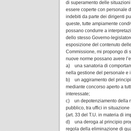
di superamento delle situazioni
essere coperte con personale di
indebiti da parte dei dirigenti p
queste, tutte ampiamente condivis
possano condurre a interpretazion
dello stesso Governo-legislator
esposizione del contenuto delle
Commissione, mi propongo di so
nuove norme possano avere l’eff
a) una sanatoria di comportame
nella gestione del personale e i
b) un aggiramento del principio
mediante concorso aperto a tutt
interessate;
c) un depotenziamento della nor
pubblico, tra uffici in situazione
(art. 33 del T.U. in materia di i
d) una deroga al principio pr
regola della eliminazione di qu