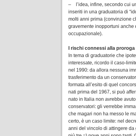
– l’idea, infine, secondo cui un 
inseriti in una graduatoria di “
molti anni prima (convinzione 
gravemente inopportuni anche da
occupazionale).
I rischi connessi alla proroga
In tema di graduatorie che ipote
interessate, ricordo il caso-limi
nel 1990: da allora nessuna imm
trasferimento da un conservatori
formata all’esito di quel conco
nati prima del 1967, si può affe
nato in Italia non avrebbe avuto
conservatori: gli verrebbe imma
che magari non ha messo le man
certo, è un caso limite: nel decr
anni del vincolo di attingere d
più tre =) nove anni sono tanti