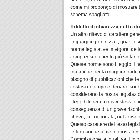
come mi propongo di mostrare tra
schema sbagliato.
Il difetto di chiarezza del testo
Un altro rilievo di carattere gen
linguaggio per iniziati, quasi e
norme legislative in vigore, del
comprensibili per lo più soltanto
Queste norme sono illeggibili no
ma anche per la maggior parte de
bisogno di pubblicazioni che le 
costosi in tempo e denaro; sono 
considerano la nostra legislazi
illeggibili per i ministri stessi 
conseguenza di un grave rischio
rilievo, la cui portata, nel corso 
Questo carattere del testo legis
lettura anche a me, nonostante i
Commissione, ai quali va il mio