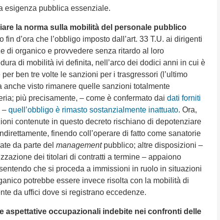
a esigenza pubblica essenziale.
are la norma sulla mobilità del personale pubblico
 fin d’ora che l’obbligo imposto dall’art. 33 T.U. ai dirigenti
ze di organico e provvedere senza ritardo al loro
a di mobilità ivi definita, nell’arco dei dodici anni in cui è
 per ben tre volte le sanzioni per i trasgressori (l’ultimo
a anche visto rimanere quelle sanzioni totalmente
iferia; più precisamente, – come è confermato dai
dati forniti
i –
quell’obbligo è rimasto sostanzialmente inattuato
. Ora,
oni contenute in questo decreto rischiano di depotenziare
ndirettamente, finendo coll’operare di fatto come sanatorie
sate da parte del
management
pubblico; altre disposizioni –
lizzazione dei titolari di contratti a termine – appaiono
entendo che si proceda a immissioni in ruolo in situazioni
ganico potrebbe essere invece risolta con la mobilità di
nte da uffici dove si registrano eccedenze.
e aspettative occupazionali indebite nei confronti delle