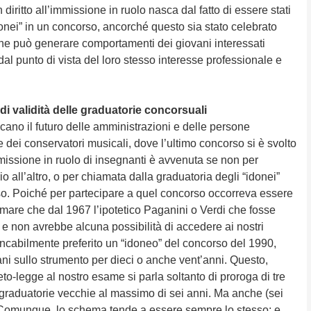
diritto all’immissione in ruolo nasca dal fatto di essere stati
idonei” in un concorso, ancorché questo sia stato celebrato
che può generare comportamenti dei giovani interessati
l punto di vista del loro stesso interesse professionale e
 di validità delle graduatorie concorsuali
cano il futuro delle amministrazioni e delle persone
te dei conservatori musicali, dove l’ultimo concorso si è svolto
issione in ruolo di insegnanti è avvenuta se non per
o all’altro, o per chiamata dalla graduatoria degli “idonei”
rso. Poiché per partecipare a quel concorso occorreva essere
rmare che dal 1967 l’ipotetico Paganini o Verdi che fosse
 e non avrebbe alcuna possibilità di accedere ai nostri
ncabilmente preferito un “idoneo” del concorso del 1990,
i sullo strumento per dieci o anche vent’anni. Questo,
eto-legge al nostro esame si parla soltanto di proroga di tre
a graduatorie vecchie al massimo di sei anni. Ma anche (sei
. Comunque, lo schema tende a essere sempre lo stesso; e,