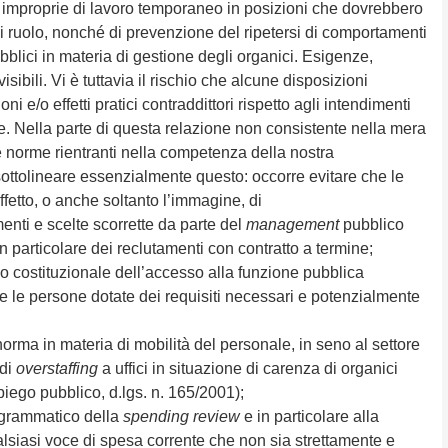
 improprie di lavoro temporaneo in posizioni che dovrebbero
 ruolo, nonché di prevenzione del ripetersi di comportamenti
ubblici in materia di gestione degli organici. Esigenze,
ibili. Vi è tuttavia il rischio che alcune disposizioni
i e/o effetti pratici contraddittori rispetto agli intendimenti
e. Nella parte di questa relazione non consistente nella mera
 norme rientranti nella competenza della nostra
ttolineare essenzialmente questo: occorre evitare che le
etto, o anche soltanto l’immagine, di
nti e scelte scorrette da parte del
management
pubblico
n particolare dei reclutamenti con contratto a termine;
 costituzionale dell’accesso alla funzione pubblica
e le persone dotate dei requisiti necessari e potenzialmente
ma in materia di mobilità del personale, in seno al settore
 di
overstaffing
a uffici in situazione di carenza di organici
mpiego pubblico, d.lgs. n. 165/2001);
ogrammatico della
spending review
e in particolare alla
alsiasi voce di spesa corrente che non sia strettamente e