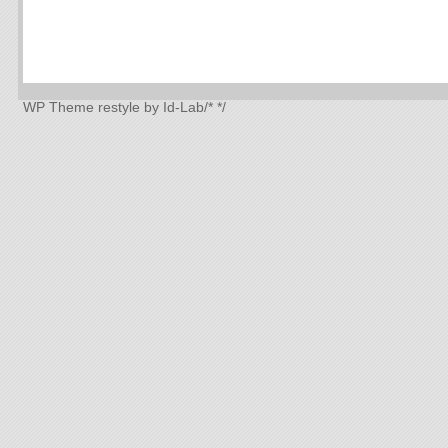
WP Theme
restyle by Id-Lab
/*
*/