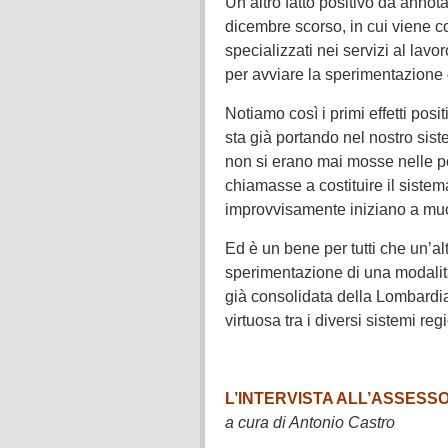
Un altro fatto positivo da annot
dicembre scorso, in cui viene co
specializzati nei servizi al lav
per avviare la sperimentazione d
Notiamo così i primi effetti posi
sta già portando nel nostro sis
non si erano mai mosse nelle po
chiamasse a costituire il sistem
improvvisamente iniziano a muo
Ed è un bene per tutti che un’al
sperimentazione di una modalità 
già consolidata della Lombardi
virtuosa tra i diversi sistemi regi
.
L’INTERVISTA ALL’ASSESS
a cura di Antonio Castro