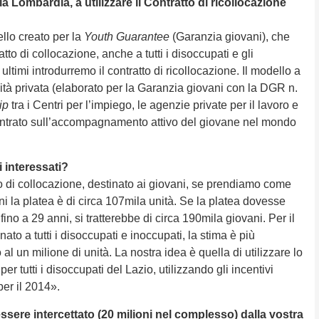
lla Lombardia, a utilizzare il Contratto di ricollocazione
llo creato per la
Youth Guarantee
(Garanzia giovani), che
tto di collocazione, anche a tutti i disoccupati e gli
ultimi introdurremo il contratto di ricollocazione. Il modello a
tà privata (elaborato per la Garanzia giovani con la DGR n.
ip
tra i Centri per l’impiego, le agenzie private per il lavoro e
incentrato sull’accompagnamento attivo del giovane nel mondo
i interessati?
to di collocazione, destinato ai giovani, se prendiamo come
anni la platea è di circa 107mila unità. Se la platea dovesse
ino a 29 anni, si tratterebbe di circa 190mila giovani. Per il
nato a tutti i disoccupati e inoccupati, la stima è più
l un milione di unità. La nostra idea è quella di utilizzare lo
 tutti i disoccupati del Lazio, utilizzando gli incentivi
per il 2014».
ssere intercettato (20 milioni nel complesso) dalla vostra