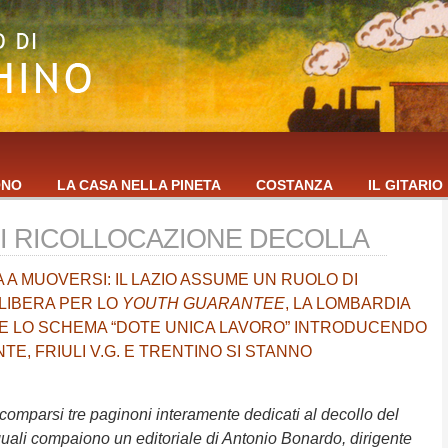
ONO
LA CASA NELLA PINETA
COSTANZA
IL GITARIO
DI RICOLLOCAZIONE DECOLLA
A MUOVERSI: IL LAZIO ASSUME UN RUOLO DI
LIBERA PER LO
YOUTH GUARANTEE
, LA LOMBARDIA
RE LO SCHEMA “DOTE UNICA LAVORO” INTRODUCENDO
TE, FRIULI V.G. E TRENTINO SI STANNO
omparsi tre paginoni interamente dedicati al decollo del
 quali compaiono un editoriale di Antonio Bonardo, dirigente