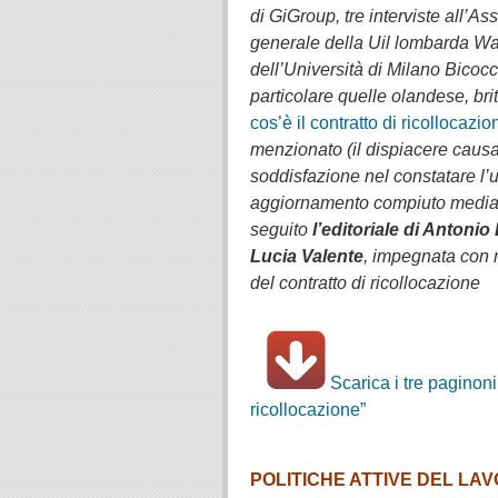
di GiGroup, tre interviste all’A
generale della Uil lombarda Wa
dell’Università di Milano Bicocc
particolare quelle olandese, br
cos’è il contratto di ricollocazio
menzionato (il dispiacere causa
soddisfazione nel constatare l’
aggiornamento compiuto median
seguito
l’editoriale di Antoni
Lucia Valente
, impegnata con 
del contratto di ricollocazione
.À
Scarica i tre paginoni
ricollocazione”
.
POLITICHE ATTIVE DEL LA