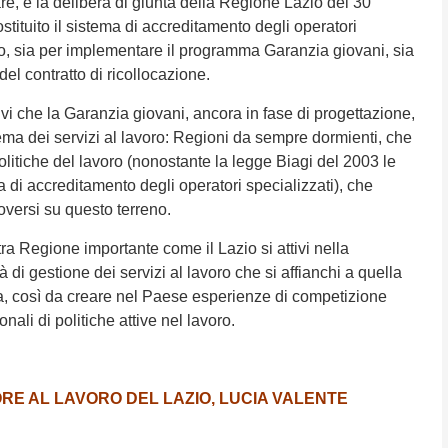
are, è la delibera di giunta della Regione Lazio del 30
stituito il sistema di accreditamento degli operatori
oro, sia per implementare il programma Garanzia giovani, sia
el contratto di ricollocazione.
tivi che la Garanzia giovani, ancora in fase di progettazione,
tema dei servizi al lavoro: Regioni da sempre dormienti, che
litiche del lavoro (nonostante la legge Biagi del 2003 le
a di accreditamento degli operatori specializzati), che
versi su questo terreno.
tra Regione importante come il Lazio si attivi nella
di gestione dei servizi al lavoro che si affianchi a quella
a, così da creare nel Paese esperienze di competizione
onali di politiche attive nel lavoro.
ORE AL LAVORO DEL LAZIO, LUCIA VALENTE