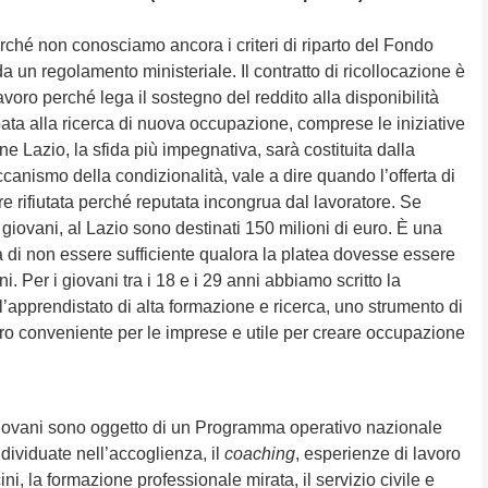
erché non conosciamo ancora i criteri di riparto del Fondo
a un regolamento ministeriale. Il contratto di ricollocazione è
 lavoro perché lega il sostegno del reddito alla disponibilità
pata alla ricerca di nuova occupazione, comprese le iniziative
ne Lazio, la sfida più impegnativa, sarà costituita dalla
nismo della condizionalità, vale a dire quando l’offerta di
e rifiutata perché reputata incongrua dal lavoratore. Se
giovani, al Lazio sono destinati 150 milioni di euro. È una
a di non essere sufficiente qualora la platea dovesse essere
ni. Per i giovani tra i 18 e i 29 anni abbiamo scritto la
l’apprendistato di alta formazione e ricerca, uno strumento di
ro conveniente per le imprese e utile per creare occupazione
 giovani sono oggetto di un Programma operativo nazionale
ividuate nell’accoglienza, il
coaching
, esperienze di lavoro
ocini, la formazione professionale mirata, il servizio civile e