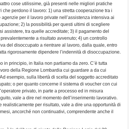
attro cose utilissime, già presenti nelle migliori pratiche
i che perdono il lavoro: 1) una stretta cooperazione tra i
e agenzie per il lavoro private nell’assistenza intensiva ai
pazione; 2) la possibilità per questi ultimi di scegliere
si assistere, tra quelle accreditate; 3) il pagamento del
 prevalentemente a risultato avvenuto; 4) un controllo
ttiva del disoccupato a rientrare al lavoro, dalla quale, entro
 fatta rigorosamente dipendere l’indennità di disoccupazione.
n principio, in Italia non partiamo da zero. C’è tutta
lavoro della Regione Lombardia cui guardare a da cui
Ad esempio, sulla libertà di scelta del soggetto accreditato
cupato; o per quanto concerne il sistema di voucher con cui
l’operatore privato, in parte a processo ed in misura
guito, vale a dire nel momento dell’inserimento lavorativo.
realisticamente per risultato, vale a dire una opportunità di
 mesi, ancorché non continuativi, comprendente anche il