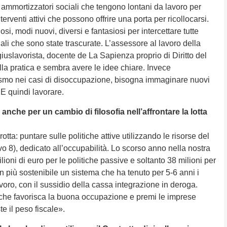
 ammortizzatori sociali che tengono lontani da lavoro per
terventi attivi che possono offrire una porta per ricollocarsi.
si, modi nuovi, diversi e fantasiosi per intercettare tutte
li che sono state trascurate. L’assessore al lavoro della
iuslavorista, docente de La Sapienza proprio di Diritto del
lla pratica e sembra avere le idee chiare. Invece
ismo nei casi di disoccupazione, bisogna immaginare nuovi
 E quindi lavorare.
 anche per un cambio di filosofia nell’affrontare la lotta
otta: puntare sulle politiche attive utilizzando le risorse del
o 8), dedicato all’occupabilità. Lo scorso anno nella nostra
ni di euro per le politiche passive e soltanto 38 milioni per
on più sostenibile un sistema che ha tenuto per 5-6 anni i
avoro, con il sussidio della cassa integrazione in deroga.
che favorisca la buona occupazione e premi le imprese
e il peso fiscale».