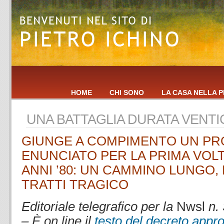
HOME
CHI SONO
LA CASA NELLA P
UNA BATTAGLIA DURATA VENTI
GIUNGE A COMPIMENTO UN P
ENUNCIATO PER LA PRIMA VOLT
ANNI ’80: UN CAMMINO LUNGO, D
TRATTI TRAGICO
Editoriale telegrafico per la
Nwsl
n.
– È on line il
testo del decreto appr