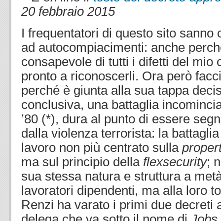
20 febbraio 2015
.
I frequentatori di questo sito sanno
ad autocompiacimenti: anche perc
consapevole di tutti i difetti del mi
pronto a riconoscerli. Ora però facc
perché è giunta alla sua tappa deci
conclusiva, una battaglia incominciat
’80 (*), dura al punto di essere seg
dalla violenza terrorista: la battaglia
lavoro non più centrato sulla
propert
ma sul principio della
flexsecurity
; 
sua stessa natura e struttura a metà
lavoratori dipendenti, ma alla loro tot
Renzi ha varato i primi due decreti a
delega che va sotto il nome di
Jobs 