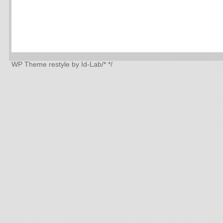
WP Theme
restyle by Id-Lab
/*
*/