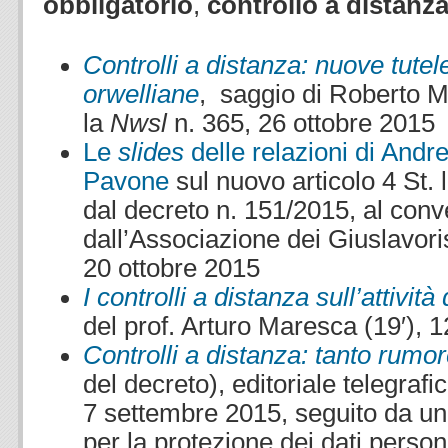
obbligatorio
,
controllo a distanz
Controlli a distanza: nuove tutel
orwelliane
, saggio di Roberto M
la
Nwsl
n. 365, 26 ottobre 2015
Le
slides
delle relazioni di Andre
Pavone
sul nuovo articolo 4 St. 
dal decreto n. 151/2015, al co
dall’Associazione dei Giuslavorist
20 ottobre 2015
I controlli a distanza sull’attività
del prof. Arturo Maresca (19′), 
Controlli a distanza: tanto rumor
del decreto), editoriale telegrafi
7 settembre 2015, seguito da una
per la protezione dei dati perso