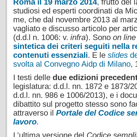
Roma il 19 marzo 2014
,
frutto del 
studiosi ed esperti coordinati da Mi
me, che dal novembre 2013 al mar
vagliato e discusso articolo per arti
(d.d.l n. 1006: v.
infra
). Sono
on line
sintetica dei criteri seguiti nella
contenuti essenziali
. E le
slides
de
svolta al Convegno Aidp di Milano
,
I testi delle
due edizioni precedent
legislatura: d.d.l. nn. 1872 e 1873/2
d.d.l. nn. 986 e 1006/2013), e i docu
dibattito sul progetto stesso sono fa
attraverso il
Portale del Codice se
lavoro
.
L’ultima versione del
Codice semplif