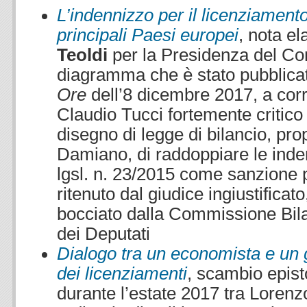
L’indennizzo per il licenziamento 
principali Paesi europei
, nota e
Teoldi
per la Presidenza del Con
diagramma che è stato pubblica
Ore
dell’8 dicembre 2017, a corre
Claudio Tucci fortemente critic
disegno di legge di bilancio, pro
Damiano, di raddoppiare le inden
lgsl. n. 23/2015 come sanzione p
ritenuto dal giudice ingiustific
bocciato dalla Commissione Bil
dei Deputati
Dialogo tra un economista e un g
dei licenziamenti
, scambio epist
durante l’estate 2017 tra Loren