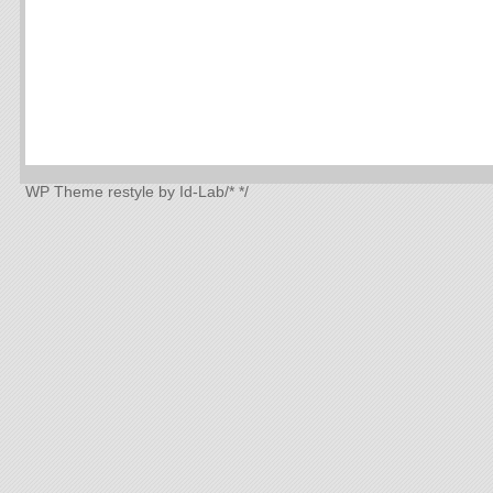
WP Theme
restyle by Id-Lab
/*
*/