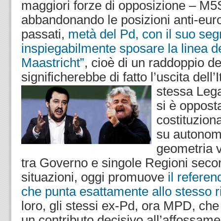
maggiori forze di opposizione – M5
abbandonando le posizioni anti-euro
passati,
metà del Pd, con il suo seg
inspiegabilmente sposare la linea de
Maastricht”
, cioè di un raddoppio del
significherebbe di fatto l’uscita dell’I
stessa Lega
si è opposta
costituzion
su autonomi
geometria v
tra Governo e singole Regioni seco
situazioni, oggi promuove
il refer
che punta esattamente allo stesso ri
loro, gli stessi ex-Pd, ora MPD, ch
un contributo decisivo all’affossame