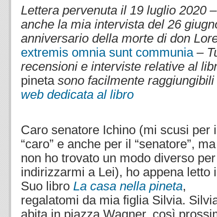
Lettera pervenuta il 19 luglio 2020 
anche la mia intervista de
l 26 giug
anniversario della morte di don Lor
extremis omnia sunt communia
– Tu
recensioni e interviste relative al li
pineta
sono facilmente raggiungibili
web dedicata al libro
.
.
Caro senatore Ichino (mi scusi per i
“caro” e anche per il “senatore”, ma
non ho trovato un modo diverso per
indirizzarmi a Lei), ho appena letto i
Suo libro
La casa nella pineta
,
regalatomi da mia figlia Silvia. Silvi
abita in piazza Wagner, così pross