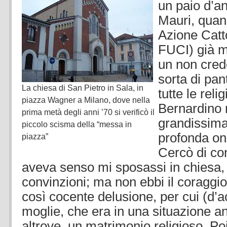
un paio d’a
Mauri, quan
Azione Catto
FUCI) già m
un non cred
sorta di pan
La chiesa di San Pietro in Sala, in
tutte le reli
piazza Wagner a Milano, dove nella
Bernardino r
prima metà degli anni ’70 si verificò il
grandissima
piccolo scisma della “messa in
profonda one
piazza”
Cercò di co
aveva senso mi sposassi in chiesa, 
convinzioni; ma non ebbi il coraggio
così cocente delusione, per cui (d’
moglie, che era in una situazione an
altrove, un matrimonio religioso. Poi