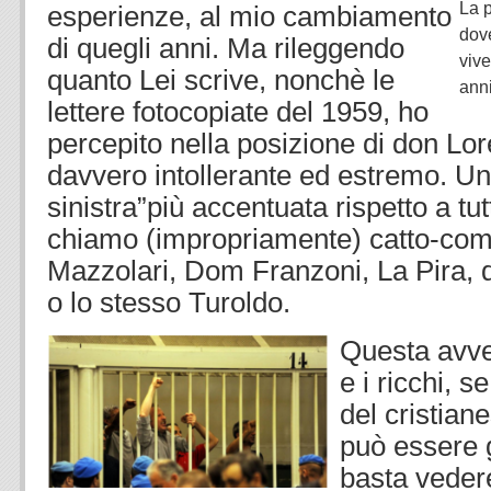
La p
esperienze, al mio cambiamento
dov
di quegli anni. Ma rileggendo
vive
quanto Lei scrive, nonchè le
anni
lettere fotocopiate del 1959, ho
percepito nella posizione di don L
davvero intollerante ed estremo. Una
sinistra”più accentuata rispetto a tutt
chiamo (impropriamente) catto-com
Mazzolari, Dom Franzoni, La Pira, d
o lo stesso Turoldo.
Questa avve
e i ricchi, s
del cristia
può essere 
basta vedere