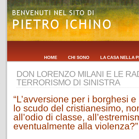
HOME
CHI SONO
LA CASA NELLA P
DON LORENZO MILANI E LE RAD
TERRORISMO DI SINISTRA
“L’avversione per i borghesi e i 
lo scudo del cristianesimo, non 
all’odio di classe,
all’estremis
eventualmente alla violenza?”
.