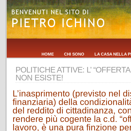
HOME
CHI SONO
LA CASA NELLA P
POLITICHE ATTIVE: L’ “OFFER
NON ESISTE!
L’inasprimento (previsto nel d
finanziaria) della condizionali
del reddito di cittadinanza, co
rendere più cogente la c.d. “of
lavoro, è una pura finzione perc