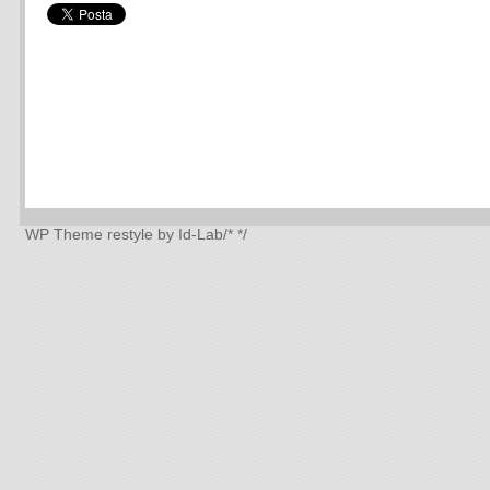
WP Theme
restyle by Id-Lab
/*
*/