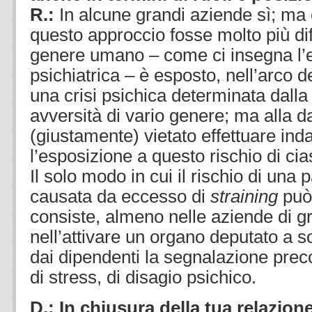
R.:
In alcune grandi aziende sì; ma
questo approccio fosse molto più di
genere umano – come ci insegna l’
psichiatrica – è esposto, nell’arco del
una crisi psichica determinata dall
avversità di vario genere; ma alla da
(giustamente) vietato effettuare ind
l’esposizione a questo rischio di ci
Il solo modo in cui il rischio di una 
causata da eccesso di
straining
può
consiste, almeno nelle aziende di g
nell’attivare un organo deputato a so
dai dipendenti la segnalazione prec
di stress, di disagio psichico.
D.: In chiusura della tua relazio