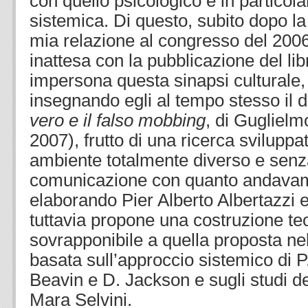
con quello psicologico e in particola
sistemica. Di questo, subito dopo la
mia relazione al congresso del 20
inattesa con la pubblicazione del li
impersona questa sinapsi culturale,
insegnando egli al tempo stesso il di
vero e il falso mobbing
, di Guglielm
2007), frutto di una ricerca sviluppa
ambiente totalmente diverso e senz
comunicazione con quanto andavam
elaborando Pier Alberto Albertazzi e
tuttavia propone una costruzione teo
sovrapponibile a quella proposta nel
basata sull’approccio sistemico di P
Beavin e D. Jackson e sugli studi del
Mara Selvini.