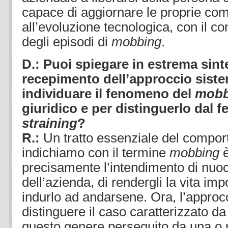
capace di aggiornare le proprie com
all’evoluzione tecnologica, con il 
degli episodi di
mobbing
.
D.: Puoi spiegare in estrema sint
recepimento dell’approccio siste
individuare il fenomeno del
mob
giuridico e per distinguerlo dal 
straining
?
R.:
Un tratto essenziale del compo
indichiamo con il termine
mobbing
è
precisamente l’intendimento di nuo
dell’azienda, di rendergli la vita im
indurlo ad andarsene. Ora, l’approc
distinguere il caso caratterizzato d
questo genere perseguito da una o 