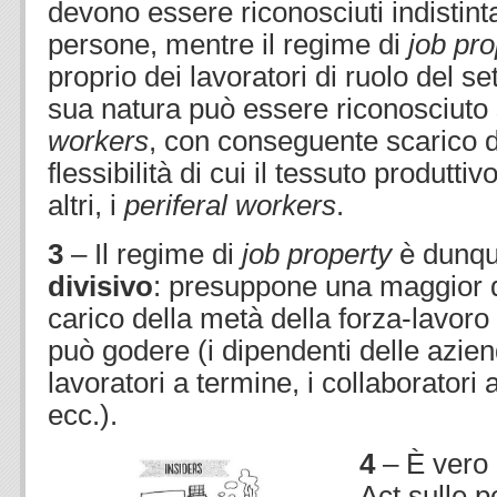
devono essere riconosciuti indistint
persone, mentre il regime di
job pro
proprio dei lavoratori di ruolo del se
sua natura può essere riconosciuto 
workers
, con conseguente scarico di
flessibilità di cui il tessuto produtti
altri, i
periferal workers
.
3
– Il regime di
job property
è dunq
divisivo
: presuppone una maggior d
carico della metà della forza-lavoro 
può godere (i dipendenti delle aziend
lavoratori a termine, i collaboratori
ecc.).
4
– È vero 
Act sulle po