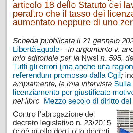
articolo 18 dello Statuto dei l
peraltro che il tasso dei licen
aumentato neppure di uno zer
.
Scheda pubblicata il 21 gennaio 2025
LibertàEguale
–
In argomento v. anc
mio editoriale per la
Nwsl
n. 595, d
Tutti gli errori (ma anche una ragion
referendum promosso dalla Cgil
;
in
ampiamente, la mia intervista
Sulla 
licenziamento per giustificato motiv
nel libro
Mezzo secolo di diritto del
Contro l’abrogazione del
decreto legislativo n. 23/2015
(cioè quello degli otto decreti