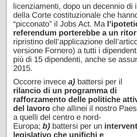
licenziamenti, dopo un decennio di in
della Corte costituzionale che han
“picconato” il Jobs Act. Ma
l’ipote
referendum porterebbe a un ritorn
ripristino dell’applicazione dell’artic
versione Fornero) a tutti i dipenden
più di 15 dipendenti, anche se assun
2015.
Occorre invece
a)
battersi per il
rilancio di un programma di
rafforzamento delle politiche atti
del lavoro
che allinei il nostro Pae
a quelli del centro e nord-
Europa;
b)
battersi per un
interven
legislativo che unifichi e