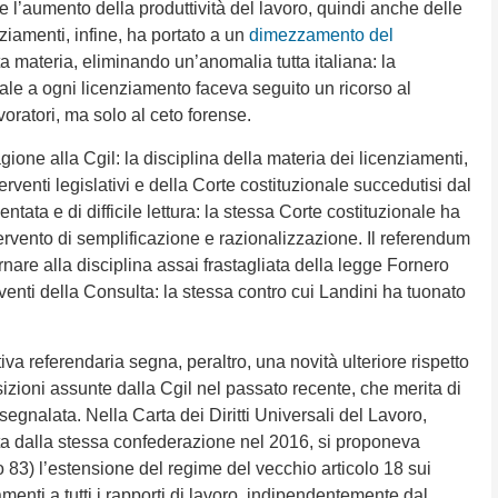
l’aumento della produttività del lavoro, quindi anche delle
nziamenti, infine, ha portato a un
dimezzamento del
 materia, eliminando un’anomalia tutta italiana: la
ale a ogni licenziamento faceva seguito un ricorso al
voratori, ma solo al ceto forense.
ione alla Cgil: la disciplina della materia dei licenziamenti,
venti legislativi e della Corte costituzionale succedutisi dal
tata e di difficile lettura: la stessa Corte costituzionale ha
ntervento di semplificazione e razionalizzazione. Il referendum
ornare alla disciplina assai frastagliata della legge Fornero
venti della Consulta: la stessa contro cui Landini ha tuonato
tiva referendaria segna, peraltro, una novità ulteriore rispetto
sizioni assunte dalla Cgil nel passato recente, che merita di
segnalata. Nella Carta dei Diritti Universali del Lavoro,
a dalla stessa confederazione nel 2016, si proponeva
lo 83) l’estensione del regime del vecchio articolo 18 sui
amenti a tutti i rapporti di lavoro, indipendentemente dal