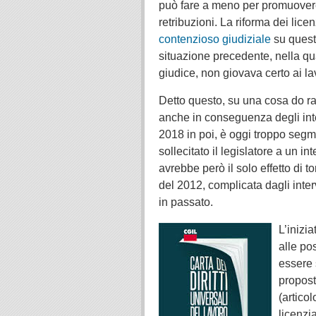
può fare a meno per promuovere 
retribuzioni. La riforma dei lice
contenzioso giudiziale
su questa
situazione precedente, nella qu
giudice, non giovava certo ai la
Detto questo, su una cosa do rag
anche in conseguenza degli inter
2018 in poi, è oggi troppo segmen
sollecitato il legislatore a un i
avrebbe però il solo effetto di t
del 2012, complicata dagli inter
in passato.
L’inizia
alle po
essere 
propost
(artico
licenzi