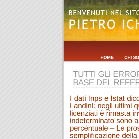
HOME
CHI S
TUTTI GLI ERRORI
BASE DEL REFE
I dati Inps e Istat di
Landini: negli ultimi q
licenziati è rimasta i
indeterminato sono au
percentuale – Le pro
semplificazione della 