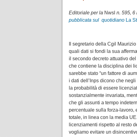
.
Editoriale per la
Nwsl
n. 595, 6
pubblicata sul quotidiano
La S
.
Il segretario della Cgil Maurizi
quali dati si fondi la sua affer
il secondo decreto attuativo del
che contiene la disciplina dei l
sarebbe stato “un fattore di aum
i dati dell’Inps dicono che negli
la probabilità di essere licenziat
sostanzialmente invariata, mentr
che gli assunti a tempo indeter
percentuale sulla forza-lavoro, e
totale, in linea con la media UE
licenziamenti rispetto al resto 
vogliamo evitare un disincentivo 