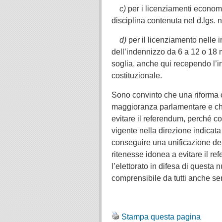
.
c)
per i licenziamenti economici
disciplina contenuta nel d.lgs.
.
d)
per il licenziamento nelle 
dell’indennizzo da 6 a 12 o 18 m
soglia, anche qui recependo l’i
costituzionale.
Sono convinto che una riforma c
maggioranza parlamentare e che
evitare il referendum, perché c
vigente nella direzione indicat
conseguire una unificazione de
ritenesse idonea a evitare il re
l’elettorato in difesa di questa 
comprensibile da tutti anche se
.
.
Stampa questa pagina