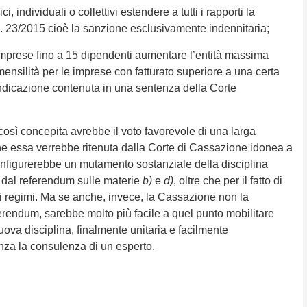
, individuali o collettivi estendere a tutti i rapporti la
 n. 23/2015 cioè la sanzione esclusivamente indennitaria;
imprese fino a 15 dipendenti aumentare l’entità massima
ensilità per le imprese con fatturato superiore a una certa
ndicazione contenuta in una sentenza della Corte
osì concepita avrebbe il voto favorevole di una larga
 essa verrebbe ritenuta dalla Corte di Cassazione idonea a
onfigurerebbe un mutamento sostanziale della disciplina
a dal referendum sulle materie
b)
e
d)
, oltre che per il fatto di
i regimi. Ma se anche, invece, la Cassazione non la
ferendum, sarebbe molto più facile a quel punto mobilitare
nuova disciplina, finalmente unitaria e facilmente
nza la consulenza di un esperto.