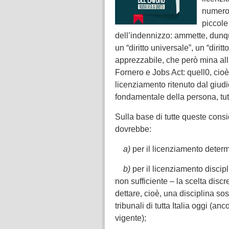
numero 
piccole
dell’indennizzo: ammette, dunqu
un “diritto universale”, un “dir
apprezzabile, che però mina al
Fornero e Jobs Act: quell0, cioè
licenziamento ritenuto dal giudi
fondamentale della persona, tute
Sulla base di tutte queste consid
dovrebbe:
.
a)
per il licenziamento determi
.
b)
per il licenziamento discipl
non sufficiente – la scelta discr
dettare, cioè, una disciplina s
tribunali di tutta Italia oggi (a
vigente);