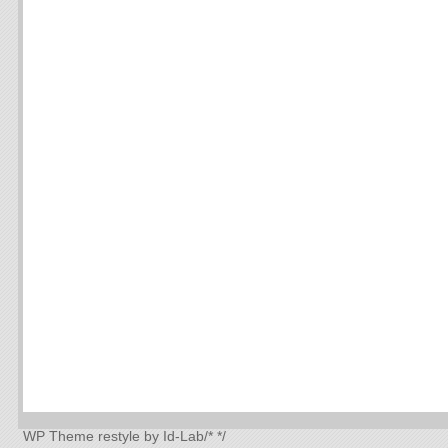
WP Theme
restyle by Id-Lab
/*
*/