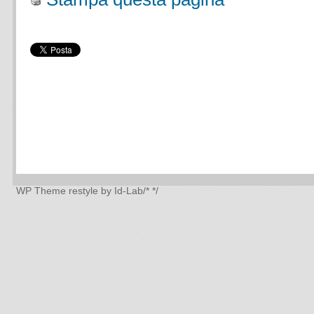
WP Theme
restyle by Id-Lab
/*
*/