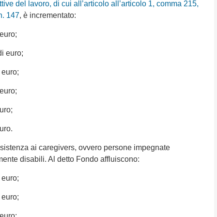
tive del lavoro, di cui all’articolo all’articolo 1, comma 215,
n. 147
, è incrementato:
 euro;
di euro;
 euro;
 euro;
uro;
uro.
l’assistenza ai caregivers, ovvero persone impegnate
ente disabili. Al detto Fondo affluiscono:
 euro;
 euro;
 euro;