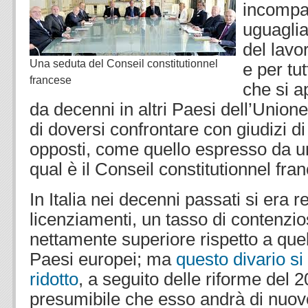
incompati
uguaglia
del lavo
Una seduta del Conseil constitutionnel
e per tu
francese
che si a
da decenni in altri Paesi dell’Union
di doversi confrontare con giudizi di
opposti, come quello espresso da u
qual è il Conseil constitutionnel fra
In Italia nei decenni passati si era r
licenziamenti, un tasso di contenzio
nettamente superiore rispetto a quell
Paesi europei; ma
questo divario s
ridotto
, a seguito delle riforme del 
presumibile che esso andrà di nuovo