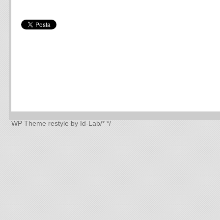
WP Theme
restyle by Id-Lab
/*
*/