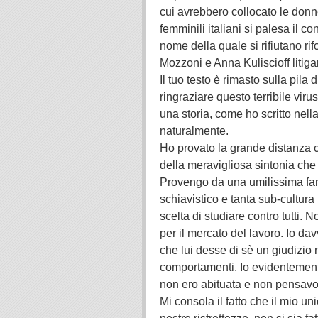
cui avrebbero collocato le donne
femminili italiani si palesa il con
nome della quale si rifiutano ri
Mozzoni e Anna Kuliscioff litiga
Il tuo testo è rimasto sulla pila
ringraziare questo terribile vir
una storia, come ho scritto nella
naturalmente.
Ho provato la grande distanza ch
della meravigliosa sintonia che d
Provengo da una umilissima fami
schiavistico e tanta sub-cultura
scelta di studiare contro tutti. N
per il mercato del lavoro. Io da
che lui desse di sè un giudizio n
comportamenti. Io evidentemente
non ero abituata e non pensavo 
Mi consola il fatto che il mio u