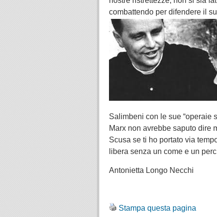
nostre ristrettezze, non si sia f
combattendo per difendere il su
Salimbeni con le sue “operaie s
Marx non avrebbe saputo dire m
Scusa se ti ho portato via tempo 
libera senza un come e un perch
Antonietta Longo Necchi
.
Stampa questa pagina