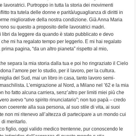
 lavoratrici. Purtroppo in tutta la storia dei movimenti
flitto tra tutela delle donne e parità/uguaglianza di diritti in
forme migliorative della nostra condizione. Già Anna Maria
rono su questo a proposito delle lavoratrici madri.
 di libri da leggere da quando è stato pubblicato e devo
us che mi ha regalato tempo per leggerlo. E mi hai regalato
 prima pagina, “da un altro pianeta” rispetto al mio,
e separa la mia storia dalla tua e poi ho ringraziato il Cielo
ona l’amore per lo studio, per il lavoro, per la cultura.
glia del Sud, mai un libro in casa, tanto lavoro semi-
 maschilista. L’emigrazione al Nord, a Milano nel ’62 e la mia
on ho fatto alcuna carriera, senz’altro per limiti miei più che
vvero avevo “uno spirito rinunciatario”; non tuo papà – credo
on coerente alla sua persona, al suo stile di vita, ai suoi
 non mi ritenevo all’altezza di partecipare a un mondo cui
di meritarlo.
nico figlio, oggi valido medico trentenne, pur conoscendo le