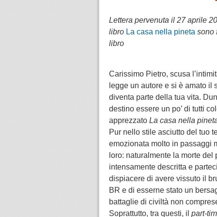
.
Lettera pervenuta il 27 aprile 20
libro
La casa nella pineta
sono 
libro
.
.
Carissimo Pietro, scusa l’intim
legge un autore e si è amato il 
diventa parte della tua vita. Dun
destino essere un po’ di tutti c
apprezzato
La casa nella pinet
Pur nello stile asciutto del tuo t
emozionata molto in passaggi mo
loro: naturalmente la morte del
intensamente descritta e parteci
dispiacere di avere vissuto il br
BR e di esserne stato un bersagli
battaglie di civiltà non compres
Soprattutto, tra questi, il
part-ti