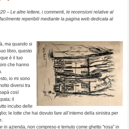
20 – Le altre lettere, i commenti, le recensioni relative al
facilmente reperibili mediante la pagina web dedicata al
ità, ma quando si
suo libro, questo
que è il tuo
oloro che hanno
a
.
esto, io mi sono
lto diversi tra
 papà così
pata; il
utto incubo delle
o; le lotte che hai dovuto fare all’interno della sinistra per
e.
me
in azienda, non compreso e temuto come ghetto “rosa” in