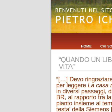
HOME
CHI S
“QUANDO UN LIB
VITA”
“[…] Devo ringraziare
per leggere
La casa n
in diversi passaggi, d
BR, al rapporto tra la
pianto insieme al tem
testa’ della Siemens 