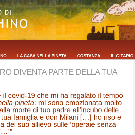
ONO
LA CASA NELLA PINETA
COSTANZA
IL GITARIO
RO DIVENTA PARTE DELLA TUA
 il covid-19 che mi ha regalato il tempo
ella pineta
: mi sono emozionata molto
alla morte di tuo padre all’incubo delle
 tua famiglia e don Milani […] ho riso e
a del suo allievo sulle ‘operaie senza
[…]”