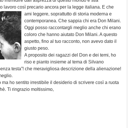
atto intimidire dall’asprezza di questo mondo e stia
o lavoro così precario ancora per la legge italiana. E che
ami leggere, soprattutto di storia
moderna e
contemporanea. Che sappia chi era Don Milani.
Oggi posso raccontargli meglio anche chi erano
coloro che hanno aiutato Don Milani. A questo
aspetto, fino al tuo racconto, non avevo dato il
giusto peso.
A proposito dei ragazzi del Don e dei temi, ho
riso e pianto insieme al tema di Silvano
enza testa”! che meravigliosa descrizione della alienazione!
eglio.
ma ho sentito irrestibile il desiderio di scrivere così a ruota
è. Ti ringrazio moltissimo,