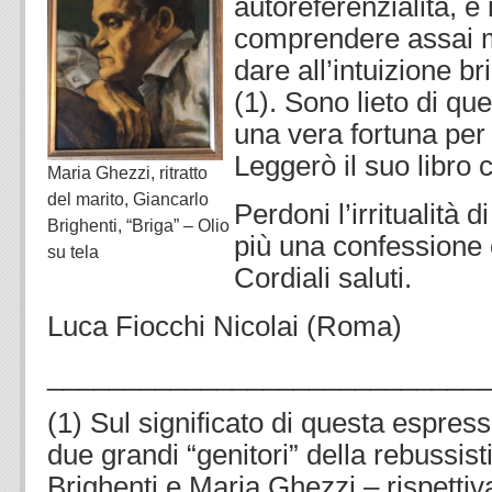
autoreferenzialità, è 
comprendere assai m
dare all’intuizione br
(1). Sono lieto di qu
una vera fortuna per 
Leggerò il suo libro 
Maria Ghezzi, ritratto
del marito, Giancarlo
Perdoni l’irritualità 
Brighenti, “Briga” – Olio
più una confessione 
su tela
Cordiali saluti.
Luca Fiocchi Nicolai (Roma)
____________________________
(1) Sul significato di questa espress
due grandi “genitori” della rebussist
Brighenti e Maria Ghezzi – rispettiv