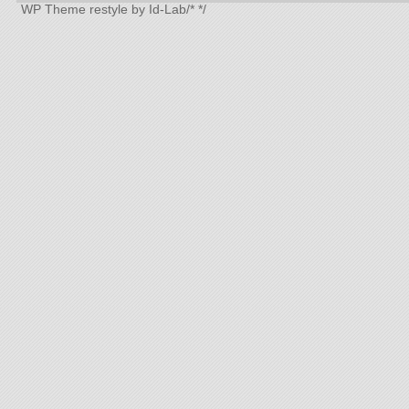
WP Theme
restyle by Id-Lab
/*
*/