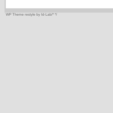
WP Theme
restyle by Id-Lab
/*
*/