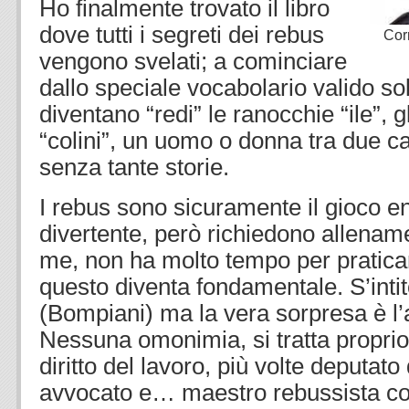
Ho finalmente trovato il libro
dove tutti i segreti dei rebus
Corrad
vengono svelati; a cominciare
dallo speciale vocabolario valido solo
diventano “redi” le ranocchie “ile”, g
“colini”, un uomo o donna tra due car
senza tante storie.
I rebus sono sicuramente il gioco en
divertente, però richiedono allenam
me, non ha molto tempo per praticar
questo diventa fondamentale. S’inti
(Bompiani) ma la vera sorpresa è l’a
Nessuna omonimia, si tratta proprio 
diritto del lavoro, più volte deputato
avvocato e… maestro rebussista c