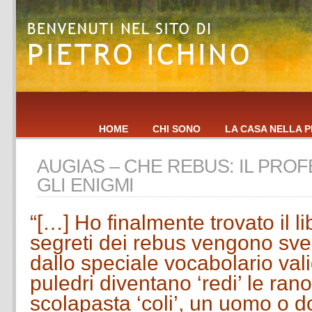
HOME
CHI SONO
LA CASA NELLA P
AUGIAS – CHE REBUS: IL PRO
GLI ENIGMI
“[…] Ho finalmente trovato il lib
segreti dei rebus vengono svel
dallo speciale vocabolario valid
puledri diventano ‘redi’ le ranoc
scolapasta ‘coli’, un uomo o d