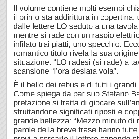
Il volume contiene molti esempi chiari
il primo sta addirittura in copertina
dalle lettere LO seduto a una tavol
mentre si rade con un rasoio elettri
infilato trai piatti, uno specchio. Ecc
romantico titolo rivela la sua origine 
situazione: “LO radesi (si rade) a ta
scansione “l’ora desiata vola”.
È il bello dei rebus e di tutti i grand
Come spiega da par suo Stefano Ba
prefazione si tratta di giocare sull’a
sfruttandone significati riposti e do
grande bellezza: “Mezzo minuto di r
parole della breve frase hanno tutte
provi a cercarlo il lettore sapendo c