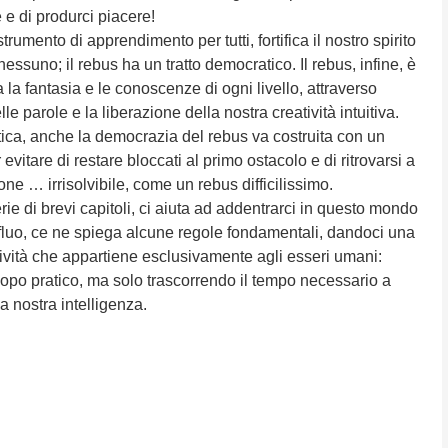
 e di produrci piacere!
trumento di apprendimento per tutti, fortifica il nostro spirito
ssuno; il rebus ha un tratto democratico. Il rebus, infine, è
 la fantasia e le conoscenze di ogni livello, attraverso
elle parole e la liberazione della nostra creatività intuitiva.
ica, anche la democrazia del rebus va costruita con un
vitare di restare bloccati al primo ostacolo e di ritrovarsi a
zione … irrisolvibile, come un rebus difficilissimo.
serie di brevi capitoli, ci aiuta ad addentrarci in questo mondo
fluo, ce ne spiega alcune regole fondamentali, dandoci una
ività che appartiene esclusivamente agli esseri umani:
opo pratico, ma solo trascorrendo il tempo necessario a
la nostra intelligenza.