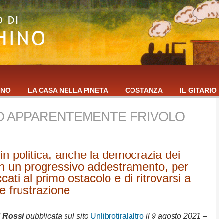
ONO
LA CASA NELLA PINETA
COSTANZA
IL GITARIO
O APPARENTEMENTE FRIVOLO
n politica, anche la democrazia dei
on un progressivo addestramento, per
ccati al primo ostacolo e di ritrovarsi a
ile frustrazione
i Rossi
pubblicata sul sito
Unlibrotiralaltro
il 9 agosto 2021 –