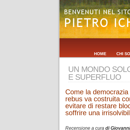
HOME
CHI S
UN MONDO SOL
E SUPERFLUO
Come la democrazia i
rebus va costruita c
evitare di restare blo
soffrire una irrisolvib
.
Recensione a cura
di Giovann