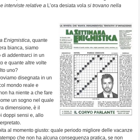
e e interviste relative a
L’ora desiata vola
si trovano nella
a Enigmistica
, quante
iera bianca, siamo
 di addentrarci in un
o e quante altre volte
olto uno?
roviamo disegnata in un
 col mondo reale e
non ha niente a che fare
 come un sogno nel quale
ra dimensione, è il
i doppi sensi e, allo
erpretato.
apita al momento giusto: quale periodo migliore delle vacanze
satempo che non ha alcuna conseguenza pratica, se non