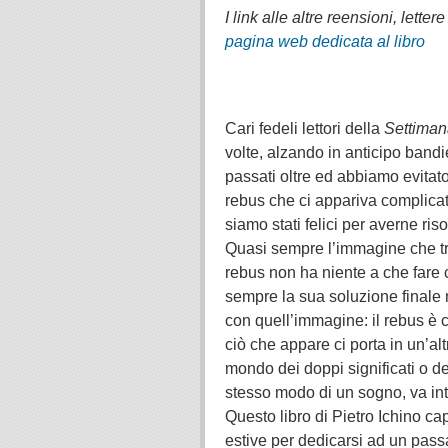
I link alle altre reensioni, letter
pagina web dedicata al libro
.
.
Cari fedeli lettori della
Settiman
volte, alzando in anticipo band
passati oltre ed abbiamo evitato
rebus che ci appariva complicat
siamo stati felici per averne ris
Quasi sempre l’immagine che t
rebus non ha niente a che fare
sempre la sua soluzione finale 
con quell’immagine: il rebus è
ciò che appare ci porta in un’alt
mondo dei doppi significati o de
stesso modo di un sogno, va int
Questo libro di Pietro Ichino c
estive per dedicarsi ad un pas