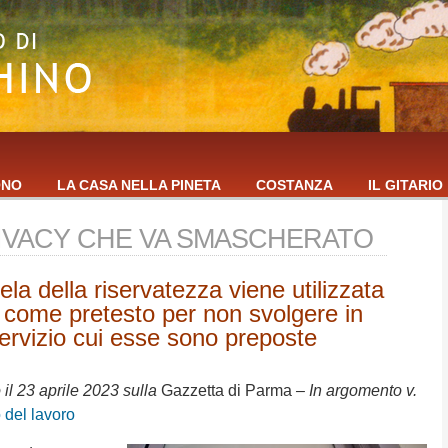
ONO
LA CASA NELLA PINETA
COSTANZA
IL GITARIO
PRIVACY CHE VA SMASCHERATO
la della riservatezza viene utilizzata
i come pretesto per non svolgere in
ervizio cui esse sono preposte
 il 23 aprile 2023 sulla
Gazzetta di Parma
– In argomento v.
 del lavoro