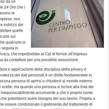
eso da un
le 24 Ore
che i
cevono le
imprese, non
e indirizzi dei
disfare quelle
icarle sul
che qualcuno si
 seguita in
rivacy, che impedirebbe al CpI di fornire all’impresa
na da contattare per una possibile assunzione.
ttura e applicazione della disciplina della privacy è
vatezza dei dati personali è un diritto fondamentale in
iascuna persona di aprirsi o chiudersi al mondo esterno
 scelte; ma quando una persona si iscrive alla lista dei
 inequivocabilmente acconsente a che il proprio nome
che potrebbero avere bisogno del suo lavoro. Proprio a
be essere condizionato il godimento del trattamento di