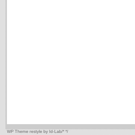
WP Theme
restyle by Id-Lab
/*
*/