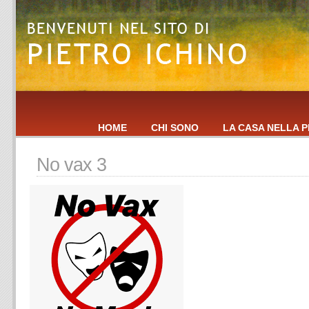
HOME
CHI SONO
LA CASA NELLA P
No vax 3