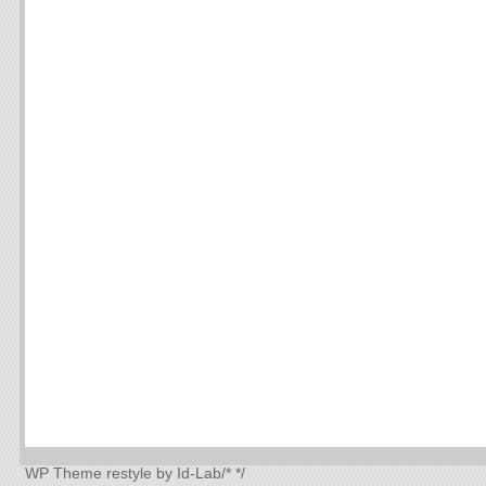
WP Theme
restyle by Id-Lab
/*
*/