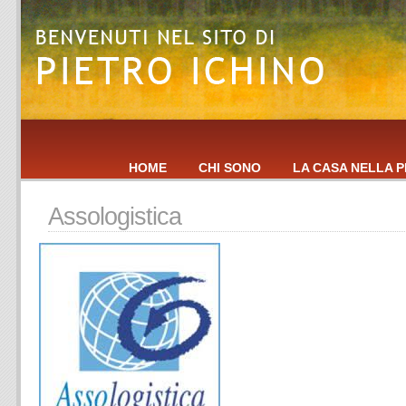
HOME
CHI SONO
LA CASA NELLA P
Assologistica