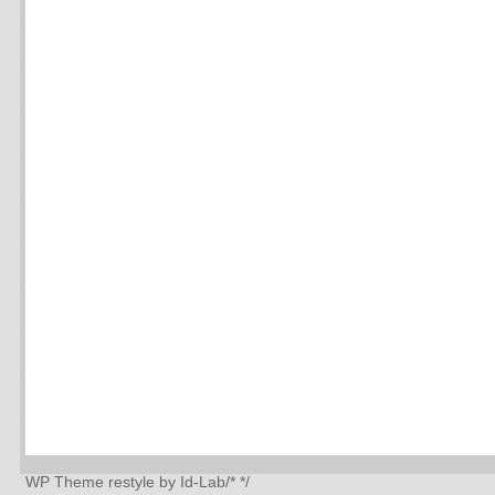
WP Theme
restyle by Id-Lab
/*
*/