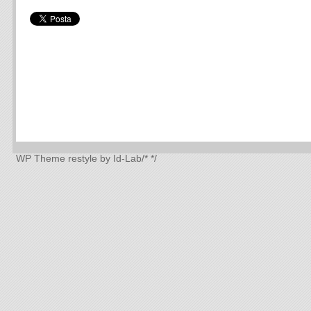
WP Theme
restyle by Id-Lab
/*
*/