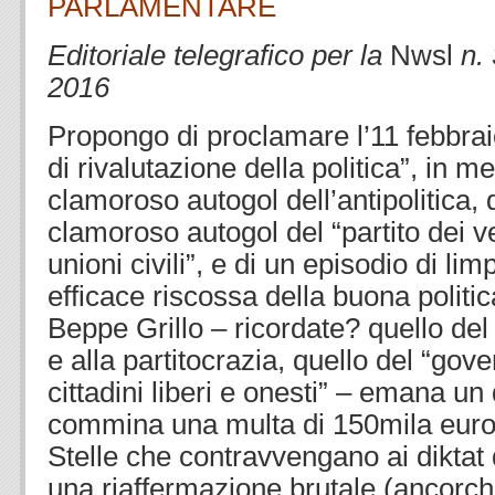
PARLAMENTARE
Editoriale telegrafico per la
Nwsl
n.
2016
.
Propongo di proclamare l’11 febbrai
di rivalutazione della politica”, in m
clamoroso autogol dell’antipolitica, d
clamoroso autogol del “partito dei v
unioni civili”, e di un episodio di lim
efficace riscossa della buona politi
Beppe Grillo – ricordate? quello del “v
e alla partitocrazia, quello del “gov
cittadini liberi e onesti” – emana u
commina una multa di 150mila euro 
Stelle che contravvengano ai diktat 
una riaffermazione brutale (ancorc