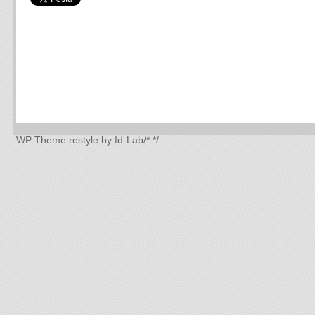
WP Theme
restyle by Id-Lab
/*
*/