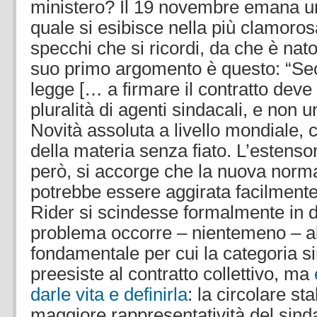
ministero? Il 19 novembre emana 
quale si esibisce nella più clamoro
specchi che si ricordi, da che è nato i
suo primo argomento è questo: “Seco
legge [… a firmare il contratto dev
pluralità di agenti sindacali, e non 
Novità assoluta a livello mondiale, ch
della materia senza fiato. L’estensor
però, si accorge che la nuova norm
potrebbe essere aggirata facilment
Rider si scindesse formalmente in du
problema occorre – nientemeno – abr
fondamentale per cui la categoria s
preesiste al contratto collettivo, ma
darle vita e definirla
: la circolare st
maggiore rappresentatività del sind