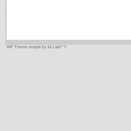
WP Theme
restyle by Id-Lab
/*
*/