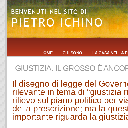
HOME
CHI SONO
LA CASA NELLA P
GIUSTIZIA: IL GROSSO È ANCO
Il disegno di legge del Gover
rilevante in tema di “giustizia 
rilievo sul piano politico per v
della prescrizione; ma la ques
importante riguarda la giustizia
.