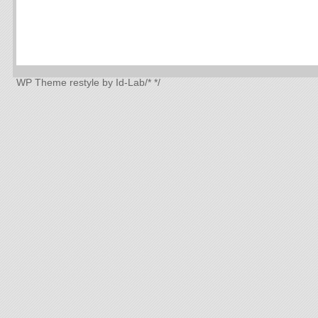
WP Theme
restyle by Id-Lab
/*
*/