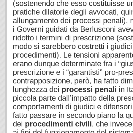
(sostenendo che esso costituisse un
pratiche dilatorie degli avvocati, qui
allungamento dei processi penali),
i Governi guidati da Berlusconi av
ridotto i termini di prescrizione (s
modo si sarebbero costretti i giudic
procedimenti). Le tensioni apparent
erano dunque determinate fra i “giusti
prescrizione e i “garantisti” pro-pre
contrapposizione, però, ha fatto dim
lunghezza dei
processi penali
in It
piccola parte dall’impatto della pres
comportamenti di giudici e difensori
fatto passare in secondo piano la qu
dei
procedimenti civili
, che invece
ai fini del funzionamento del siste