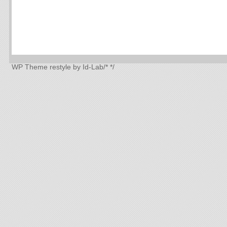
WP Theme
restyle by Id-Lab
/*
*/