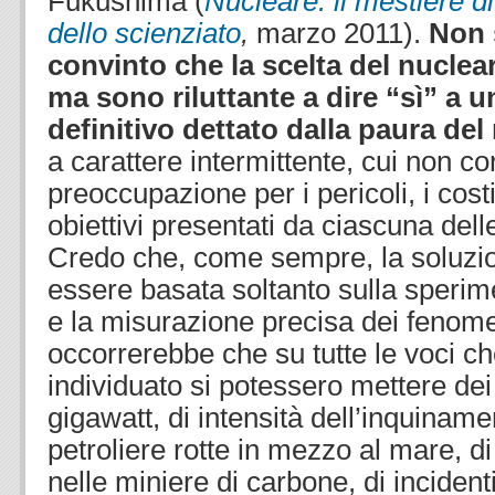
Fukushima (
Nucleare: il mestiere di
dello scienziato
,
marzo 2011).
Non 
convinto che la scelta del nuclear
ma sono riluttante a dire “sì” a un
definitivo dettato dalla paura del
a carattere intermittente, cui non co
preoccupazione per i pericoli, i costi
obiettivi presentati da ciascuna delle
Credo che, come sempre, la soluzi
essere basata soltanto sulla sperim
e la misurazione precisa dei fenomen
occorrerebbe che su tutte le voci 
individuato si potessero mettere dei
gigawatt, di intensità dell’inquinamen
petroliere rotte in mezzo al mare, di
nelle miniere di carbone, di incidenti