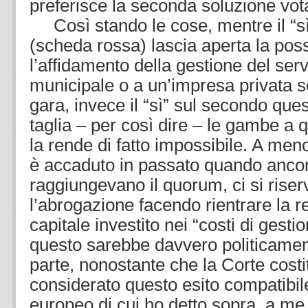
preferisce la seconda soluzione vot
Così stando le cose, mentre il “sì
(scheda rossa) lascia aperta la possib
l’affidamento della gestione del ser
municipale o a un’impresa privata 
gara, invece il “sì” sul secondo ques
taglia – per così dire – le gambe a 
la rende di fatto impossibile. A me
è accaduto in passato quando anco
raggiungevano il quorum, ci si riserv
l’abrogazione facendo rientrare la 
capitale investito nei “costi di gest
questo sarebbe davvero politicament
parte, nonostante che la Corte costi
considerato questo esito compatibile
europeo di cui ho detto sopra, a m