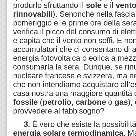
produrlo sfruttando il
sole
e il
vent
rinnovabili
). Senonché nella fascia 
pomeriggio e le prime ore della sera
verifica il picco del consumo di elettr
e capita che il vento non soffi. E no
accumulatori che ci consentano di 
energia fotovoltaica o eolica a mez
consumarla la sera. Dunque, se rin
nucleare francese e svizzera, ma 
che non intendiamo acquistare all’es
casa nostra una maggiore quantità 
fossile
(
petrolio
,
carbone
o
gas
),
provvedere al fabbisogno?
3.
È vero che esiste la possibilit
energia solare termodinamica
. M