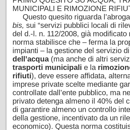
PRIMO QUESITO SU ACQUA, TR
MUNICIPALI E RIMOZIONE RIFIU
Questo quesito riguarda l’abrogazi
bis,
sui “servizi pubblici locali di r
del d.-l. n. 112/2008, già modificato
norma stabilisce che – ferma la prop
impianti – la gestione del servizio d
dell’acqua
(ma anche di altri serviz
trasporti municipali
e la
rimozion
rifiuti
), deve essere affidata, alter
imprese private scelte mediante ga
controllate dall’ente pubblico, ma ne
privato detenga almeno il 40% del ca
di garantire almeno un controllo int
della gestione, incentivato da un ril
economico). Questa norma costitui