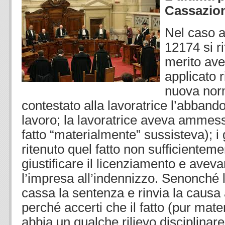
Cassazio
Nel caso a
12174 si ri
merito av
applicato 
nuova nor
contestato alla lavoratrice l’abband
lavoro; la lavoratrice aveva ammesso
fatto “materialmente” sussisteva); i
ritenuto quel fatto non sufficientem
giustificare il licenziamento e ave
l’impresa all’indennizzo. Senonché
cassa la sentenza e rinvia la causa 
perché accerti che il fatto (pur mat
abbia un qualche rilievo disciplinare