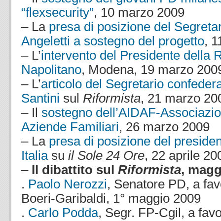
“flexsecurity”
, 10 marzo 2009
– La
presa di posizione del Segretari
Angeletti a sostegno del progetto
, 
– L’
intervento del Presidente della 
Napolitano
, Modena, 19 marzo 200
– L’
articolo del Segretario confedera
Santini
sul
Riformista
, 21 marzo 20
– Il
sostegno dell’AIDAF-Associazion
Aziende Familiari
, 26 marzo 2009
– La
presa di posizione del presid
Italia
su
il Sole 24 Ore
, 22 aprile 20
–
Il dibattito sul
Riformista
, magg
.
Paolo Nerozzi
, Senatore PD, a fav
Boeri-Garibaldi, 1° maggio 2009
.
Carlo Podda
, Segr. FP-Cgil, a fav