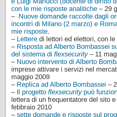
e Luigi Mariucci (docente di diritto 
con le mie risposte analitiche
– 29 
–
Nuove domande raccolte dagli org
incontri di Milano (2 marzo) e Roma
mie risposte
.
–
Lettere
di lettori ed elettori, con l
–
Risposta ad Alberto Bombassei sui
del sistema di
flexsecurity
– 11 mag
–
Nuovo intervento di Alberto Bomb
imprese attivare i servizi nel mercat
maggio 2009
–
Replica ad Alberto Bombassei
– 2
–
Il progetto
flexsecurity
può funzio
lettera di un frequentatore del sito e
febbraio 2010
–
sette domande e risposte sul pro