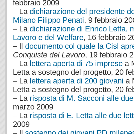
febbraio 2009
– La
dichiarazione del presidente de
Milano Filippo Penati
, 9 febbraio 2
– La
dichiarazione di Enrico Letta, 
Lavoro e del Welfare
, 16 febbraio 
– Il
documento col quale la Cisl apre
Conquiste del Lavoro
, 19 febbraio 
– La
lettera aperta di 75 imprese
a M
Letta a sostegno del progetto, 20 f
– La
lettera aperta di 200 giovani
a 
Letta a sostegno del progetto, 20 f
– La
risposta di M. Sacconi alle due
marzo 2009
– La
risposta di E. Letta alle due let
2009
– Il
sostegno dei giovani PD milanes