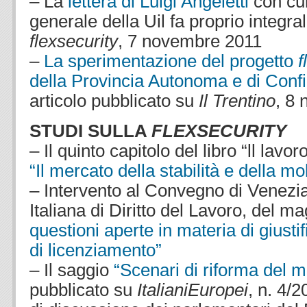
– La
lettera di Luigi Angeletti
con cui
generale della Uil fa proprio integra
flexsecurity
, 7 novembre 2011
–
La sperimentazione del progetto
f
della Provincia Autonoma e di Confi
articolo pubblicato su
Il Trentino
, 8
STUDI SULLA
FLEXSECURITY
– Il quinto capitolo del libro “ll lavo
“Il mercato della stabilità e della mo
– Intervento al Convegno di Venezia
Italiana di Diritto del Lavoro, del 
questioni aperte in materia di giusti
di licenziamento”
– Il saggio
“Scenari di riforma del m
pubblicato su
ItalianiEuropei
, n. 4/2