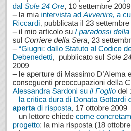
dal
Sole 24 Ore
, 10 settembre 2009
– la mia
intervista ad
Avvenire
, a c
Riccardi
, pubblicata il 23 settembr
– il mio articolo su
I paradossi dell
sul
Corriere della Sera
, 23 settemb
–
“Giugni: dallo Statuto al Codice de
Debenedetti
, pubblicato sul
Sole 2
2009
– le aperture di Massimo D’Alema e
conseguenti preoccupazioni della Cg
Alessandra Sardoni su
il Foglio
del 
–
la critica dura di Donata Gottardi 
aperta
di risposta
, 17 ottobre 2009
– un lettore chiede
come concretame
progetto
; la mia risposta (18 ottobr