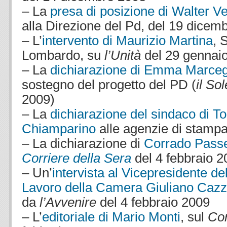
– La
presa di posizione di Walter Ve
alla Direzione del Pd, del 19 dicem
– L’
intervento di Maurizio Martina
, 
Lombardo, su
l’Unità
del 29 gennai
– La
dichiarazione di Emma Marceg
sostegno del progetto del PD (
il So
2009)
– La
dichiarazione del sindaco di To
Chiamparino
alle agenzie di stampa
– La dichiarazione di
Corrado Passer
Corriere della Sera
del 4 febbraio 
– Un’
intervista al Vicepresidente 
Lavoro della Camera Giuliano Cazz
da
l’Avvenire
del 4 febbraio 2009
– L’
editoriale di Mario Monti
, sul
Cor