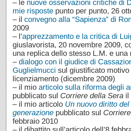
– le
nuove osservazioni critiche di 
mie risposte
punto per punto, 26 ot
– il
convegno alla “Sapienza” di R
2009
– l’
apprezzamento e la critica di Lui
giuslavorista, 20 novembre 2009, co
una replica dello stesso L.M. e una 
–
dialogo con il giudice di Cassazi
Guglielmucci
sul giustificato motivo
licenziamento (dicembre 2009)
– il mio
articolo sulla riforma degli 
pubblicato sul
Corriere della Sera
il
– il mio articolo
Un nuovo diritto del
generazione
pubblicato sul
Corriere
febbraio 2010
– il dibattito sull’articolo dell’8 febbr