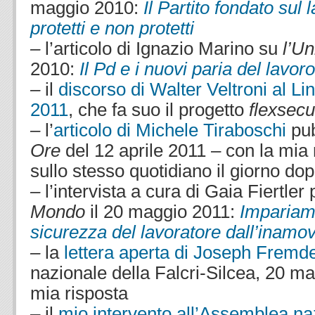
maggio 2010:
Il Partito fondato sul l
protetti e non protetti
–
l’articolo di Ignazio Marino su
l’Un
2010:
Il Pd e i nuovi paria del lavoro
–
il
discorso di Walter Veltroni al Li
2011
, che fa suo il progetto
flexsecu
–
l’
a
rticolo di Michele Tiraboschi
pub
Ore
del 12 aprile 2011 – con la mia 
sullo stesso quotidiano il giorno do
–
l’intervista a cura di Gaia Fiertler
Mondo
il 20 maggio 2011:
Impariamo
sicurezza del lavoratore dall’inamovi
–
la
l
ettera aperta di Joseph Fremd
nazionale della Falcri-Silcea, 20 m
mia risposta
– il
mio intervento all’Assemblea naz