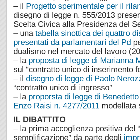
– il
Progetto sperimentale per il rila
disegno di legge n. 555/2013 presen
Scelta Civica alla Presidenza del Se
– una
tabella sinottica dei quattro d
presentati da parlamentari del Pd
pe
dualismo nel mercato del lavoro (2
– la
proposta di legge di Marianna 
sul “contratto unico di inserimento 
– il
disegno di legge di Paolo Neroz
“contratto unico di ingresso”
– la
proporsta di legge di Benedett
Enzo Raisi n. 4277/2011
modellata s
IL DIBATTITO
– la prima accoglienza positiva del 
semplificazione” da parte degli
impre