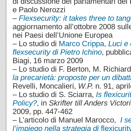
di discussione dei parlamentari del
e Paolo Nerozzi
–
Flexsecurity: it takes three to tan
aggiornamento all’ottobre 2008 sulle
nei Paesi dell’Unione Europea
– Lo studio di
Marco Crippa,
Luci e
flexsecurity di Pietro Ichino
, pubbli
Biagi, 16 marzo 2009
– Lo studio di F. Berton, M. Richiar
la precarietà: proposte per un dibatt
Revelli, Moncalieri,
W.P.
n. 91, apri
– Lo studio di S. Sciarra,
Is flexicu
Policy?
, in
Skrifter till Anders Victor
2009, pp. 447-462
– L’articolo di Manuel Marocco,
I s
l’impiego nella strategia di
flexicuri