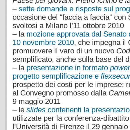
Paese per giovani. Pietro Ichino e l
–
sette domande e risposte sul pro
occasione del “faccia a faccia” con
svoltosi a Milano l’11 ottobre 2010
– la
mozione approvata dal Senato qu
10 novembre 2010
, che impegna il
promuovere il varo di un nuovo
Cod
semplificato, anche sulla base del d
– la
presentazione in formato
power
progetto semplificazione e
flexsecu
prospetto dei costi per le imprese: r
al Convegno promosso dalla
Camera
9 maggio 2011
– le
slides
contenenti la presentazio
utilizzate per la conferenza-dibattit
l’Università di Firenze il 29 gennai