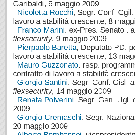
Garibaldi, 6 maggio 2009
.
Nicoletta Rocchi
, Segr. Conf. Cgil, 
lavoro a stabilità crescente, 8 mag
.
Franco Marini
, ex-Pres. Senato , a
flexsecurity
, 9 maggio 2009
.
Pierpaolo Baretta
, Deputato PD, per
lavoro a stabilità crescente, 13 ma
.
Mauro Guzzonato
, resp. programm
contratto di lavoro a stabilità cres
.
Giorgio Santini
, Segr. Conf. Cisl, 
flexsecurity
, 14 maggio 2009
.
Renata Polverini
, Segr. Gen. Ugl,
2009
.
Giorgio Cremaschi
, Segr. Naziona
20 maggio 2009
.
Alberto Bombassei
, vicepresidente