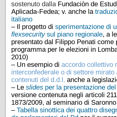
sostenuto dalla
Fundaciòn de Estud
Aplicada-Fedea; v. anche la
traduzi
italiano
– Il progetto di
sperimentazione di u
flexsecurity
sul piano regionale
, a l
presentato dal Filippo Penati come 
programma per le elezioni in Lomba
2010)
– Un esempio di
accordo collettivo 
interconfederale o di settore mirato 
contenuti del d.d.l.
anche a legislazi
– Le
slides
per la presentazione del
versione contenuta negli articoli 211
1873/2009, al seminario di Saronno 
–
Tabella sinottica dei quattro diseg