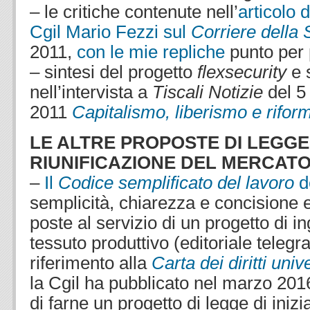
– le critiche contenute nell’
articolo 
Cgil Mario Fezzi sul
Corriere della 
2011,
con le mie repliche
punto per 
– sintesi del progetto
flexsecurity
e 
nell’intervista a
Tiscali Notizie
del 5
2011
Capitalismo, liberismo e rifor
LE ALTRE PROPOSTE DI LEGGE
RIUNIFICAZIONE DEL MERCAT
–
Il
Codice semplificato del lavoro
de
semplicità, chiarezza e concisione
poste al servizio di un progetto di i
tessuto produttivo (editoriale telegra
riferimento alla
Carta dei diritti univ
la Cgil ha pubblicato nel marzo 201
di farne un progetto di legge di inizi