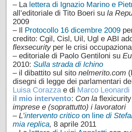
– La
lettera di Ignazio Marino e Piet
all’editoriale di Tito Boeri su
la Repu
2009
– Il
Protocollo 16 dicembre 2009
per
credito: Cgil, Cisl, Uil, Ugl e ABI a
flexsecurity
per le crisi occupazional
–
editoriale di Paolo Gentiloni su
Eu
2010:
Sulla strada di Ichino
– il dibattito sul sito
nelmerit
o.com
(
disegni di legge dei parlamentari del
Luisa Corazza
e di
Marco Leonardi 
il mio intervento
:
Con la
flexicurit
imprese e (soprattutto) i lavoratori
– L’
intervento critico
on line
di Stefa
mia replica
,
8 aprile 2011