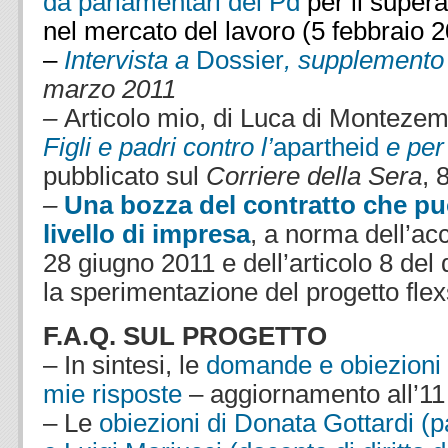
da parlamentari del Pd
per il super
nel mercato del lavoro (5 febbraio 
–
Intervista a
Dossier
, supplement
marzo 2011
–
Articolo mio, di Luca di Montezem
Figli e padri contro l’
apartheid
e per 
pubblicato sul
Corriere della Sera
, 
–
Una bozza del contratto che pu
livello di impresa
, a norma dell’ac
28 giugno 2011 e dell’articolo 8 del 
la sperimentazione del progetto flex
F.A.Q. SUL PROGETTO
– In sintesi, le
domande e obiezioni p
mie risposte
– aggiornamento all’11
– Le
obiezioni di Donata Gottardi (