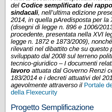
del
Codice semplificato dei rappor
sindacali
, nell’ultima edizione pre
2014, in quella pAredisposta per la 
(disegni di legge n. 896 e 1006/2013
procedente, presentata nella XVI leg
legge n. 1872 e 1873/2009), nonché a
rilevanti nel dibattito che su questo 
sviluppato dal 2008 sul terreno polit
tecnico-giuridico – I documenti relat
lavoro
attuata dal Governo Renzi co
183/2014 e i decreti attuativi del 20
agevolmente attraverso il
Portale d
della Flexecurity
Progetto Semplificazione