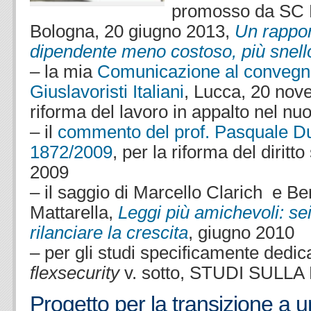
promosso da SC 
Bologna, 20 giugno 2013,
Un rappor
dipendente meno costoso, più snell
– la mia
Comunicazione al convegno
Giuslavoristi Italiani
, Lucca, 20 nov
riforma del lavoro in appalto nel nu
– il
commento del prof. Pasquale Dui 
1872/2009
, per la riforma del dirit
2009
– il saggio di Marcello Clarich e B
Mattarella,
Leggi più amichevoli: se
rilanciare la crescita
, giugno 2010
– per gli studi specificamente dedica
flexsecurity
v. sotto, STUDI SULL
Progetto per la transizione a 